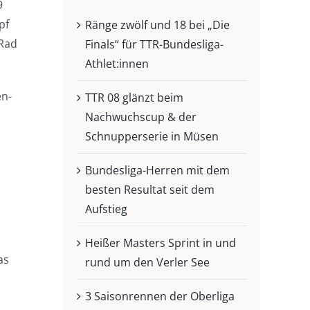
9
pf
Ränge zwölf und 18 bei „Die
 Rad
Finals“ für TTR-Bundesliga-
Athlet:innen
en-
TTR 08 glänzt beim
Nachwuchscup & der
Schnupperserie in Müsen
Bundesliga-Herren mit dem
besten Resultat seit dem
Aufstieg
Heißer Masters Sprint in und
as
rund um den Verler See
3 Saisonrennen der Oberliga