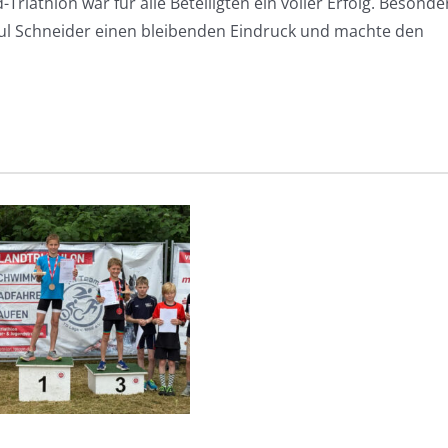
riathlon war für alle Beteiligten ein voller Erfolg. Besonde
ul Schneider einen bleibenden Eindruck und machte den