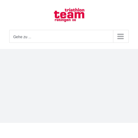
Zum
Inhalt
springen
Gehe zu ...