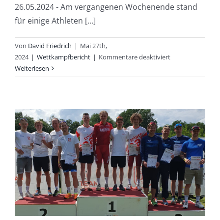
26.05.2024 - Am vergangenen Wochenende stand
für einige Athleten [...]
Von
David Friedrich
|
Mai 27th,
für
2024
|
Wettkampfbericht
|
Kommentare deaktiviert
Altersklassensieg
Weiterlesen
und
herausragende
Leistungen
unserer
TTR-
Athleten
in
Kraichgau