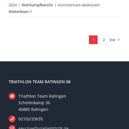
für
2024
|
Wettkampfbericht
|
Kommentare deaktiviert
Leon
Weiterlesen
Vollstedt
feiert
sein
Elite
1
2
Vor
Debüt
beim
Afrika
Cup
TRIATHLON TEAM RATINGEN 08
Triathlon Team Ratingen
Schelenkamp 36
40885 Ratingen
02102/33635
geschaeftsstelle@ttr08.de