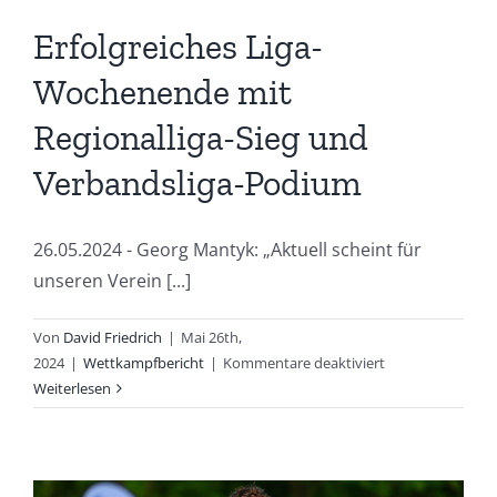
Erfolgreiches Liga-
Wochenende mit
Regionalliga-Sieg und
Verbandsliga-Podium
26.05.2024 - Georg Mantyk: „Aktuell scheint für
unseren Verein [...]
Von
David Friedrich
|
Mai 26th,
für
2024
|
Wettkampfbericht
|
Kommentare deaktiviert
Erfolgreiches
Weiterlesen
Liga-
Wochenende
mit
Regionalliga-