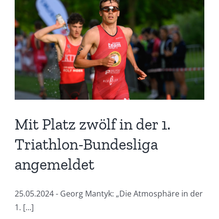
Sieg
und
Verbandsliga-
Podium
Mit Platz zwölf in der 1.
Triathlon-Bundesliga
angemeldet
25.05.2024 - Georg Mantyk: „Die Atmosphäre in der
1. [...]