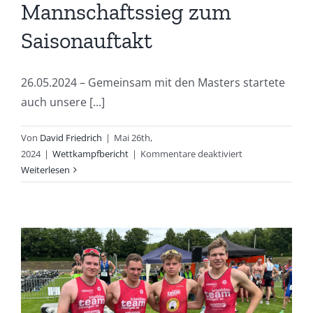
Mannschaftssieg zum
Saisonauftakt
26.05.2024 – Gemeinsam mit den Masters startete
auch unsere [...]
Von
David Friedrich
|
Mai 26th,
für
2024
|
Wettkampfbericht
|
Kommentare deaktiviert
Regionalliga:
Weiterlesen
Mannschaftssieg
zum
Saisonauftakt