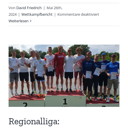
Von
David Friedrich
|
Mai 26th,
für
2024
|
Wettkampfbericht
|
Kommentare deaktiviert
Mit
Weiterlesen
Platz
zwölf
in
der
1.
Triathlon-
Bundesliga
angemeldet
Regionalliga: