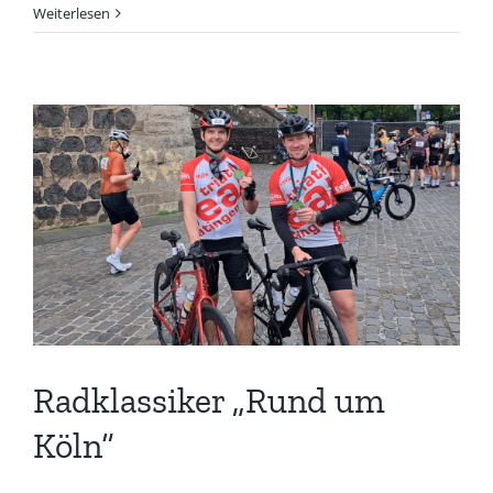
Masters
Weiterlesen
starten
in
Gütersloh
in
die
Saison
Radklassiker „Rund um
Köln“