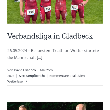
Verbandsliga in Gladbeck
26.05.2024 – Bei bestem Triathlon Wetter startete
die Mannschaft [...]
Von
David Friedrich
|
Mai 26th,
für
2024
|
Wettkampfbericht
|
Kommentare deaktiviert
Verbandsliga
Weiterlesen
in
Gladbeck