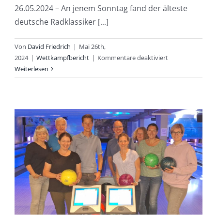
26.05.2024 – An jenem Sonntag fand der älteste
deutsche Radklassiker [...]
Von
David Friedrich
|
Mai 26th,
für
2024
|
Wettkampfbericht
|
Kommentare deaktiviert
Radklassiker
Weiterlesen
„Rund
um
Köln“