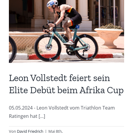
Bundesliga
kann
beginnen
Leon Vollstedt feiert sein
Elite Debüt beim Afrika Cup
05.05.2024 - Leon Vollstedt vom Triathlon Team
Ratingen hat [...]
Von
David Friedrich
|
Mai 8th,