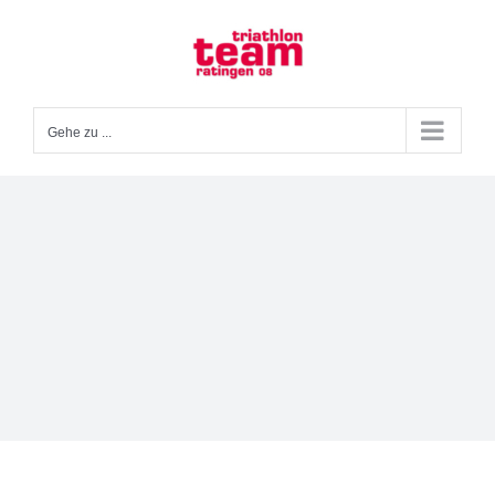
Zum
Inhalt
springen
Gehe zu ...