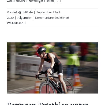
zahlreiche freiwillige Helfer [...]
Von
info@ttr08.de
|
September 22nd,
für
2020
|
Allgemein
|
Kommentare deaktiviert
Helfer
Weiterlesen
des
TTR08
unterstützen
Stadtwerke
Ratingen
Triathlon
–
Video