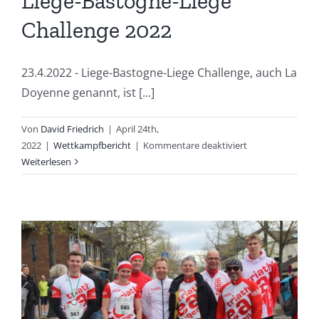
Liege-Bastogne-Liege
Challenge 2022
23.4.2022 - Liege-Bastogne-Liege Challenge, auch La
Doyenne genannt, ist [...]
Von
David Friedrich
|
April 24th,
für
2022
|
Wettkampfbericht
|
Kommentare deaktiviert
Liege-
Weiterlesen
Bastogne-
Liege
Challenge
2022