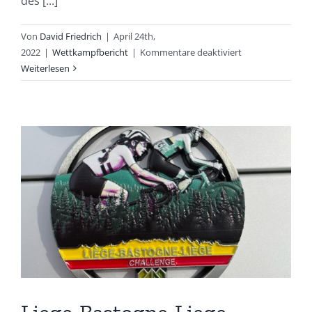
des [...]
Von
David Friedrich
|
April 24th,
für
2022
|
Wettkampfbericht
|
Kommentare deaktiviert
Jan
Weiterlesen
Baumgarten
mit
Altersklassen-
Sieg
beim
Duathlon
Mettmann