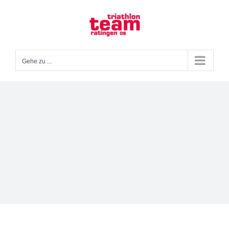
Zum
Inhalt
springen
Gehe zu ...