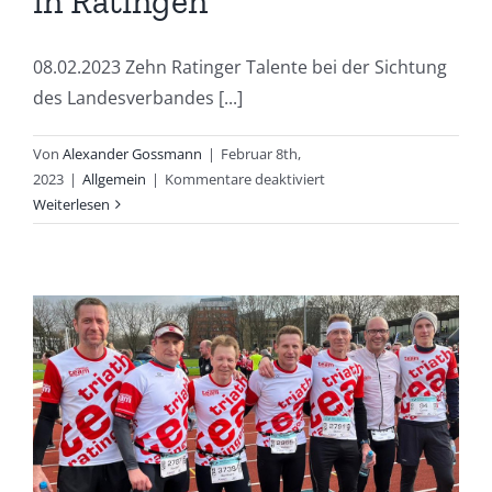
in Ratingen
08.02.2023 Zehn Ratinger Talente bei der Sichtung
des Landesverbandes [...]
Von
Alexander Gossmann
|
Februar 8th,
für
2023
|
Allgemein
|
Kommentare deaktiviert
2.
Weiterlesen
Nachwuchstag
des
NRWTV
–
ein
toller
Erfolg
in
Ratingen