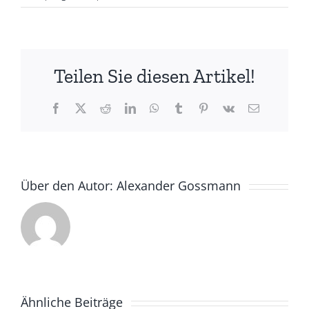
2.
Nachwuchstag
des
NRWTV
Teilen Sie diesen Artikel!
–
ein
toller
Facebook
X
Reddit
LinkedIn
WhatsApp
Tumblr
Pinterest
Vk
E-
Mail
Erfolg
in
Ratingen
Über den Autor:
Alexander Gossmann
Ähnliche Beiträge