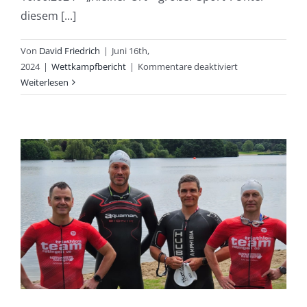
diesem [...]
Von
David Friedrich
|
Juni 16th,
für
2024
|
Wettkampfbericht
|
Kommentare deaktiviert
Steinbeck
Weiterlesen
Triathlon
–
ein
tolles
Comeback
und
viele
zufriedene
Mastersathleten