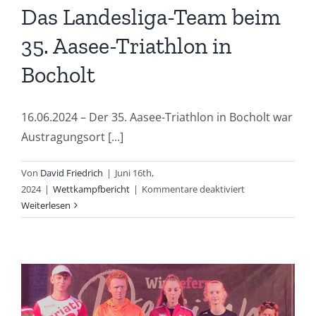
Das Landesliga-Team beim
35. Aasee-Triathlon in
Bocholt
16.06.2024 – Der 35. Aasee-Triathlon in Bocholt war
Austragungsort [...]
Von
David Friedrich
|
Juni 16th,
für
2024
|
Wettkampfbericht
|
Kommentare deaktiviert
Das
Weiterlesen
Landesliga-
Team
beim
35.
Aasee-
Triathlon