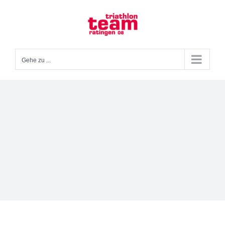
Zum
Inhalt
springen
Gehe zu ...