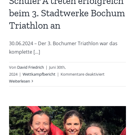
Schüler A treten erfolgreich
beim 3. Stadtwerke Bochum
Triathlon an
30.06.2024 – Der 3. Bochumer Triathlon war das
komplette [...]
Von
David Friedrich
|
Juni 30th,
für
2024
|
Wettkampfbericht
|
Kommentare deaktiviert
Schüler
Weiterlesen
A
treten
erfolgreich
beim
3.
Stadtwerke
Bochum