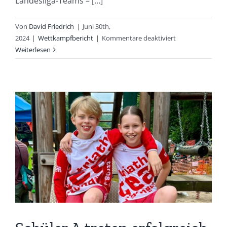
Landesliga-Teams – [...]
Von
David Friedrich
|
Juni 30th,
für
2024
|
Wettkampfbericht
|
Kommentare deaktiviert
Regionalliga-
Weiterlesen
Herren
trotz
Sturzpech
weiter
erfolgreich