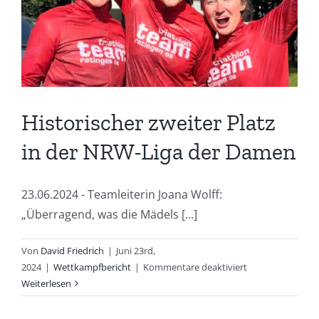
Triathlon
an
Historischer zweiter Platz
in der NRW-Liga der Damen
23.06.2024 - Teamleiterin Joana Wolff:
„Überragend, was die Mädels [...]
Von
David Friedrich
|
Juni 23rd,
für
2024
|
Wettkampfbericht
|
Kommentare deaktiviert
Historischer
Weiterlesen
zweiter
Platz