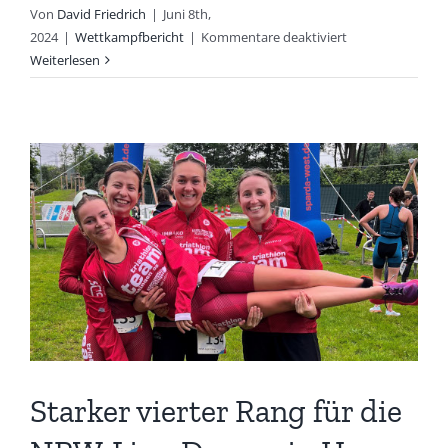
Von
David Friedrich
|
Juni 8th,
für
2024
|
Wettkampfbericht
|
Kommentare deaktiviert
Schnupperwettk
Weiterlesen
und
Nachwuchscup
Starker vierter Rang für die