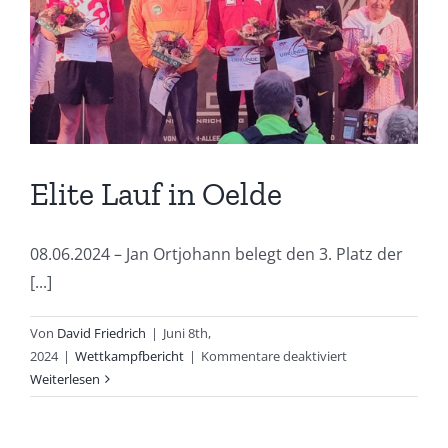
in
Bocholt
Elite Lauf in Oelde
08.06.2024 – Jan Ortjohann belegt den 3. Platz der
[...]
Von
David Friedrich
|
Juni 8th,
für
2024
|
Wettkampfbericht
|
Kommentare deaktiviert
Elite
Weiterlesen
Lauf
in
Oelde