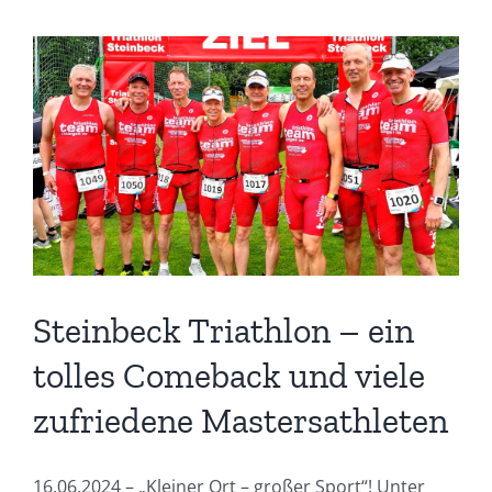
in
der
NRW-
Liga
der
Damen
Steinbeck Triathlon – ein
tolles Comeback und viele
zufriedene Mastersathleten
16.06.2024 – „Kleiner Ort – großer Sport“! Unter