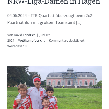
NRW-Liga-Damen in Hagen
04.06.2024 – TTR-Quartett überzeugt beim 2x2-
Paartriathlon mit großem Teamspirit [...]
Von
David Friedrich
|
Juni 4th,
für
2024
|
Wettkampfbericht
|
Kommentare deaktiviert
Starker
Weiterlesen
vierter
Rang
für
die
NRW-
Liga-
Damen
in
Hagen