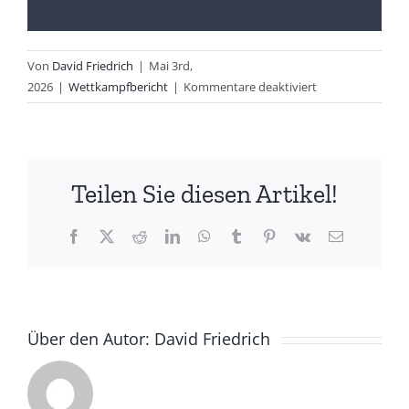
Von
David Friedrich
|
Mai 3rd,
für
2026
|
Wettkampfbericht
|
Kommentare deaktiviert
ABRAXAS
Triathlon
in
Aachen
Teilen Sie diesen Artikel!
Facebook
X
Reddit
LinkedIn
WhatsApp
Tumblr
Pinterest
Vk
E-
Mail
Über den Autor:
David Friedrich