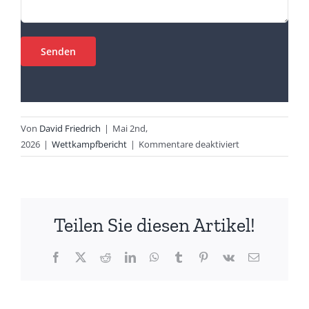
Von
David Friedrich
|
Mai 2nd,
für
2026
|
Wettkampfbericht
|
Kommentare deaktiviert
32.
Breitscheider
Nacht
Teilen Sie diesen Artikel!
Facebook
X
Reddit
LinkedIn
WhatsApp
Tumblr
Pinterest
Vk
E-
Mail