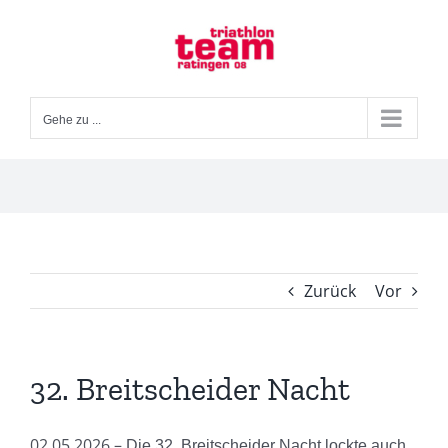
Zum
Inhalt
springen
Gehe zu ...
Zurück
Vor
32. Breitscheider Nacht
02.05.2026 –
Die 32. Breitscheider Nacht lockte auch