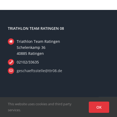
TRIATHLON TEAM RATINGEN 08
Triathlon Team Ratingen
Schelenkamp 36
40885 Ratingen
02102/33635
geschaeftsstelle@ttr08.de
NAVIGATION
This website uses cookies and third party
OK
services.