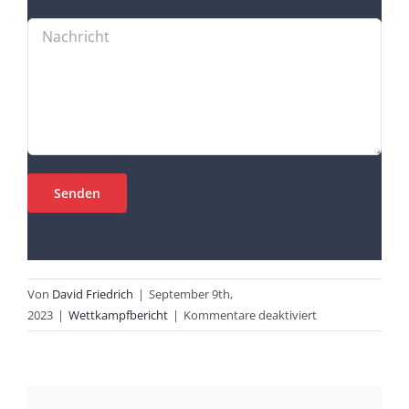
Von
David Friedrich
|
September 9th,
für
2023
|
Wettkampfbericht
|
Kommentare deaktiviert
Oberliga-
Herren
mit
Tagessieg