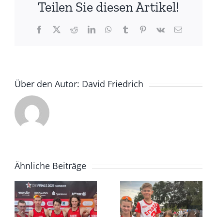
Teilen Sie diesen Artikel!
in
Vreden
und
Facebook
X
Reddit
LinkedIn
WhatsApp
Tumblr
Pinterest
Vk
E-
Mail
Aufstiegsplatz
zwei
Über den Autor:
David Friedrich
Ähnliche Beiträge