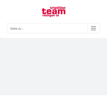
Zum
Inhalt
springen
Gehe zu ...