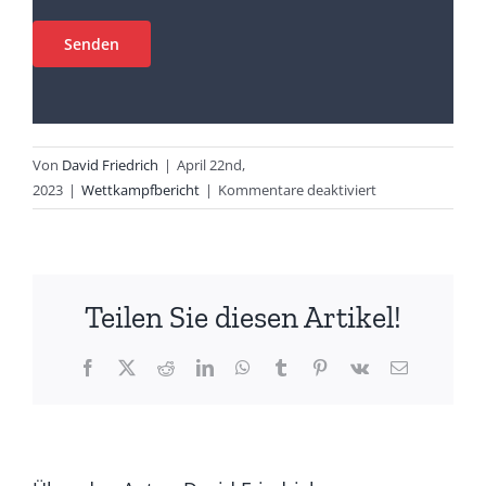
Von
David Friedrich
|
April 22nd,
für
2023
|
Wettkampfbericht
|
Kommentare deaktiviert
Nachwuchscup
&
Landesmeistersc
Duathlon
Teilen Sie diesen Artikel!
in
Hamm
Facebook
X
Reddit
LinkedIn
WhatsApp
Tumblr
Pinterest
Vk
E-
Mail