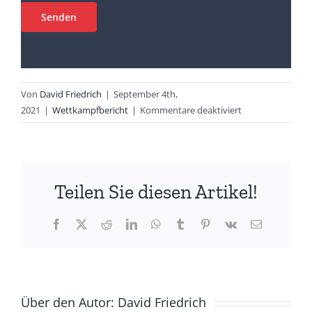
Von
David Friedrich
|
September 4th,
für
2021
|
Wettkampfbericht
|
Kommentare deaktiviert
Leon
Vollstedt
startete
bei
Teilen Sie diesen Artikel!
der
DM
in
Facebook
X
Reddit
LinkedIn
WhatsApp
Tumblr
Pinterest
Vk
E-
Mail
Jena
Über den Autor:
David Friedrich