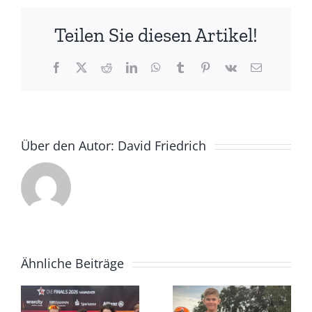
trotz
der
Teilen Sie diesen Artikel!
Hitze
am
Niederrhein
Facebook
X
Reddit
LinkedIn
WhatsApp
Tumblr
Pinterest
Vk
E-
Mail
Über den Autor:
David Friedrich
Ähnliche Beiträge