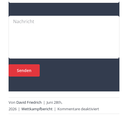
Von
David Friedrich
|
Juni 28th,
für
2026
|
Wettkampfbericht
|
Kommentare deaktiviert
Landesliga
Team