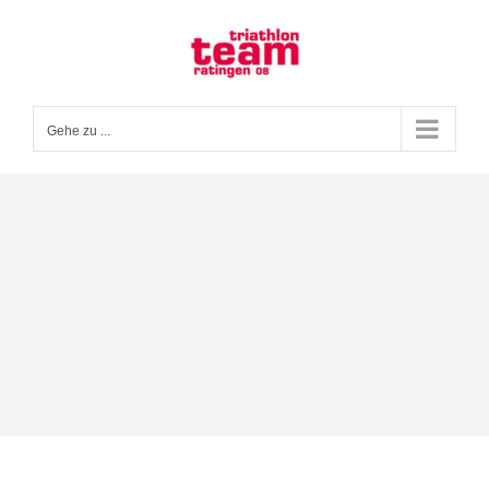
Zum
Inhalt
springen
Gehe zu ...