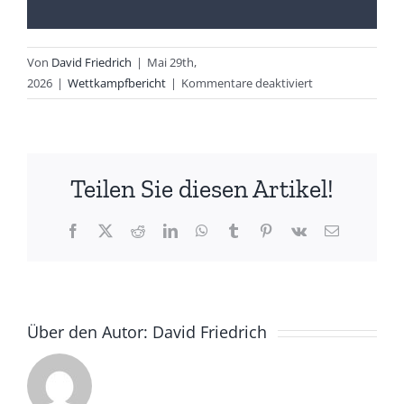
Von
David Friedrich
|
Mai 29th,
für
2026
|
Wettkampfbericht
|
Kommentare deaktiviert
Bundesliga-
Herren
starten
am
Teilen Sie diesen Artikel!
kommenden
Wochenende
in
Facebook
X
Reddit
LinkedIn
WhatsApp
Tumblr
Pinterest
Vk
E-
Mail
die
Saison
Über den Autor:
David Friedrich