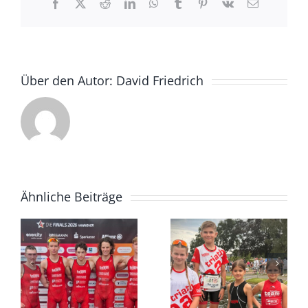
Facebook
X
Reddit
LinkedIn
WhatsApp
Tumblr
Pinterest
Vk
E-
Mail
Über den Autor:
David Friedrich
Ähnliche Beiträge