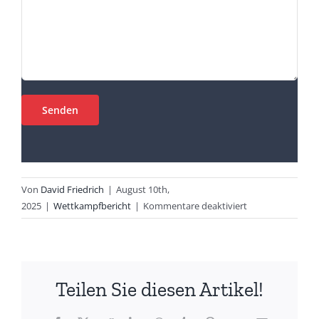
Von
David Friedrich
|
August 10th,
für
2025
|
Wettkampfbericht
|
Kommentare deaktiviert
Voller
Einsatz
in
Rheine
Teilen Sie diesen Artikel!