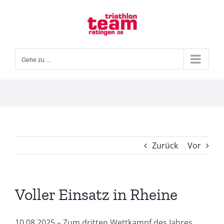
Zum
Inhalt
springen
Gehe zu ...
Zurück
Vor
Voller Einsatz in Rheine
10.08.2025 – Zum dritten Wettkampf des Jahres