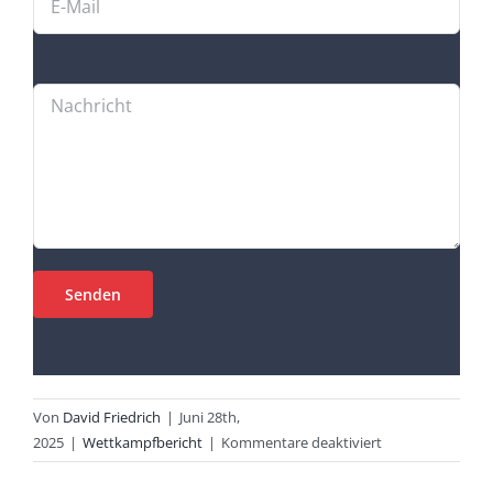
Von
David Friedrich
|
Juni 28th,
für
2025
|
Wettkampfbericht
|
Kommentare deaktiviert
5.
indeland-