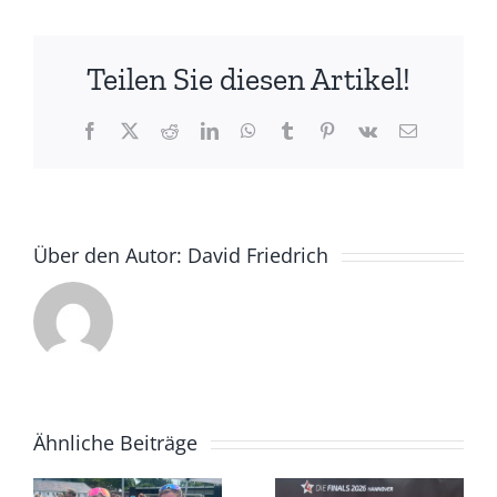
TriKids
&
Teilen Sie diesen Artikel!
18.
indeland-
Triathlon
Facebook
X
Reddit
LinkedIn
WhatsApp
Tumblr
Pinterest
Vk
E-
Mail
Über den Autor:
David Friedrich
Ähnliche Beiträge