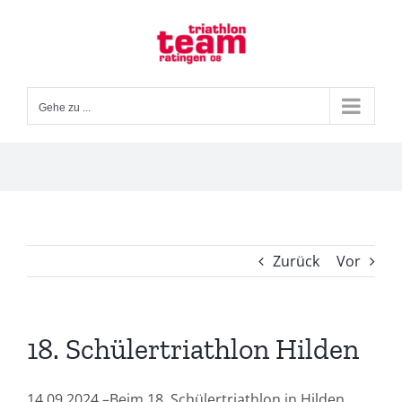
Zum
Inhalt
springen
Gehe zu ...
Zurück
Vor
18. Schülertriathlon Hilden
14.09.2024 –Beim 18. Schülertriathlon in Hilden