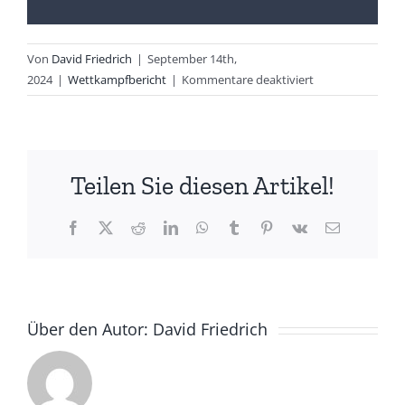
Von
David Friedrich
|
September 14th,
für
2024
|
Wettkampfbericht
|
Kommentare deaktiviert
18.
Schülertriathlon
Hilden
Teilen Sie diesen Artikel!
Facebook
X
Reddit
LinkedIn
WhatsApp
Tumblr
Pinterest
Vk
E-
Mail
Über den Autor:
David Friedrich