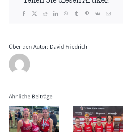
Hannover
geschafft
Facebook
X
Reddit
LinkedIn
WhatsApp
Tumblr
Pinterest
Vk
E-
Mail
Über den Autor:
David Friedrich
Ähnliche Beiträge