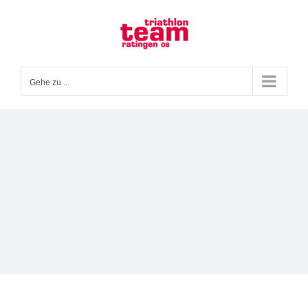
Zum
Inhalt
springen
Gehe zu ...