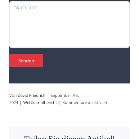
Von
David Friedrich
|
September 7th,
für
2024
|
Wettkampfbericht
|
Kommentare deaktiviert
Klassenerhalt
nach
turbulenter
Saison
Teilen Sie diesen Artikel!
in